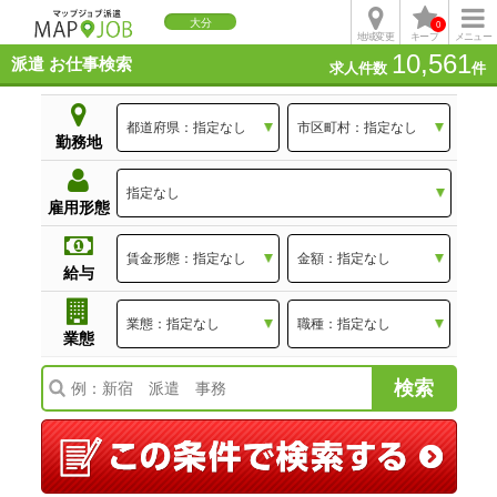
大分
0
地域変更
キープ
メニュー
10,561
派遣 お仕事検索
求人件数
件
勤務地
雇用形態
給与
業態