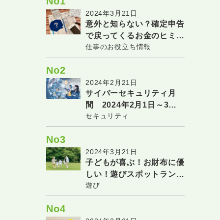
No1
2024年3月21日
意外と知らない？確定申告
で戻ってくるお金のヒミツ
仕事のお役立ち情報
２選
No2
2024年2月21日
サイバーセキュリティ月
間 2024年2月1日～3月
セキュリティ
18日
No3
2024年3月21日
子どもが喜ぶ！お財布に優
しい！遊びスポットランキ
遊び
ング(関東エリアver.)
No4