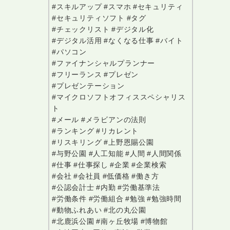
#スキルアップ
#スマホ
#セキュリティ
#セキュリティソフト
#タグ
#チェックリスト
#デジタル化
#デジタル活用
#なくなる仕事
#バイト
#パソコン
#ファイナンシャルプランナー
#フリーランス
#プレゼン
#プレゼンテーション
#マイクロソフトオフィススペシャリス
ト
#メール
#メラビアンの法則
#ランキング
#リカレント
#リスキリング
#上野恩賜公園
#与野公園
#人工知能
#人間
#人間関係
#仕事
#仕事探し
#企業
#企業検索
#会社
#会社員
#低価格
#働き方
#公認会計士
#内勤
#労働基準法
#労働条件
#労働組合
#勉強
#勉強時間
#動物ふれあい
#北の丸公園
#北鹿浜公園
#南ヶ丘牧場
#博物館