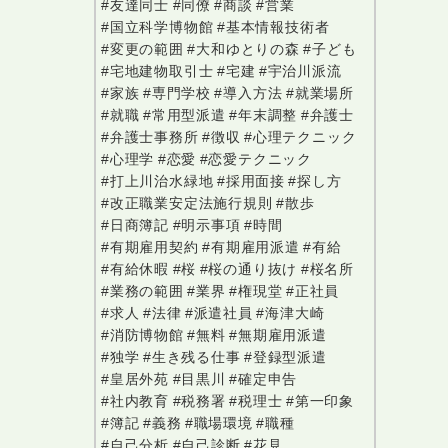
#友達同士
#同僚
#商談
#営業
#国立科学博物館
#基本情報技術者
#変更の範囲
#大和ゆとりの森
#子ども
#宅地建物取引士
#宅建
#宇治川派流
#家族
#専門学校
#導入方法
#就業場所
#就職
#常用型派遣
#年末調整
#弁護士
#弁護士事務所
#徴収
#心理テクニック
#心理学
#恋愛
#恋愛テクニック
#打上川治水緑地
#採用面接
#探し方
#改正職業安定法施行規則
#散歩
#日商簿記
#明示事項
#時間
#有期雇用契約
#有期雇用派遣
#有給
#有給休暇
#桜
#桜の通り抜け
#桜名所
#業務の範囲
#業界
#権現堂
#正社員
#求人
#法律
#派遣社員
#海津大崎
#消防博物館
#無料
#無期雇用派遣
#独学
#生き残る仕事
#登録型派遣
#皇居外苑
#目黒川
#確定申告
#社内教育
#税務署
#税理士
#第一印象
#簿記
#義務
#職場環境
#職種
#自己分析
#自己診断
#花見