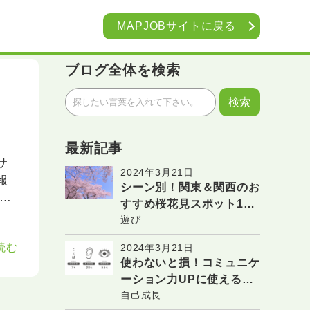
MAPJOB
サイトに戻る
ブログ全体を検索
最新記事
サ
2024年3月21日
報
シーン別！関東＆関西のお
3
すすめ桜花見スポット10
遊び
選
読む
2024年3月21日
使わないと損！コミュニケ
ーション力UPに使えるメ
自己成長
ラビアンの法則の活用法