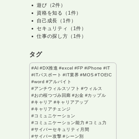
遊び（2件）
資格を知る（1件）
自己成長（1件）
セキュリティ（1件）
仕事の探し方（1件）
タグ
#AI
#DX推進
#excel
#FP
#iPhone
#IT
#ITパスポート
#IT業界
#MOS
#TOEIC
#word
#アルバイト
#アンチウィルスソフト
#ウィルス
#おの桜つづみ回廊
#お金
#カップル
#キャリア
#キャリアアップ
#キャリアチェンジ
#コミュニケーション
#コミュニケーション能力
#コミュ力
#サイバーセキュリティ月間
#サイバー攻撃
#シーン別