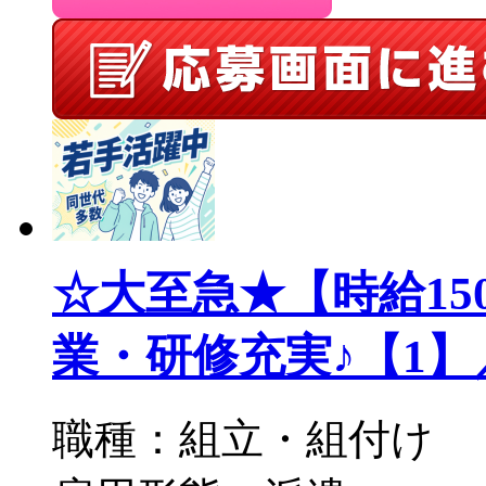
☆大至急★【時給15
業・研修充実♪【1】／S8
職種：組立・組付け