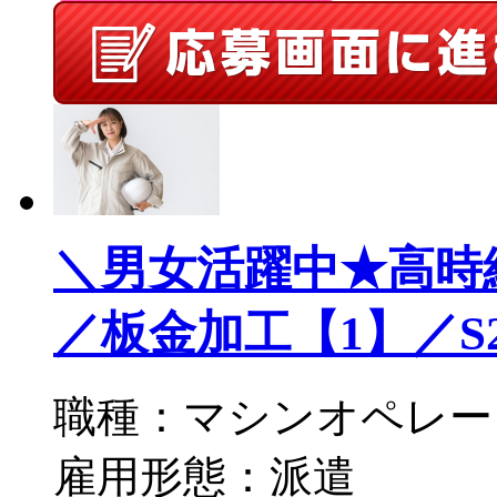
＼男女活躍中★高時給
／板金加工【1】／S20-
職種：マシンオペレー
雇用形態：派遣