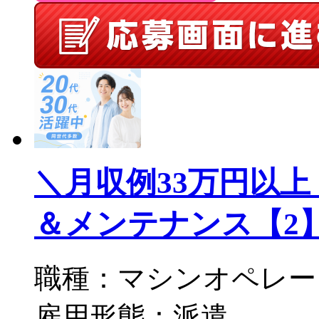
＼月収例33万円以
＆メンテナンス【2】／S
職種：マシンオペレー
雇用形態：派遣