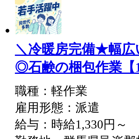
＼冷暖房完備★幅広
◎石鹸の梱包作業【1】／
職種：軽作業
雇用形態：派遣
給与：時給1,330円～