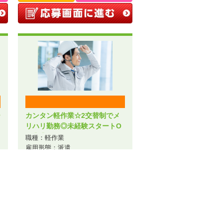
ー
カンタン軽作業☆2交替制でメ
リハリ勤務◎未経験スタートO
K【1】／A44-006745
職種：軽作業
雇用形態：派遣
給与：時給1,400円～
勤務地：北海道札幌市白石区中央
2条