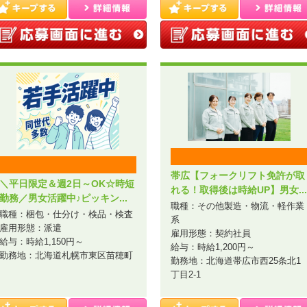
帯広【フォークリフト免許が取
＼平日限定＆週2日～OK☆時短
れる！取得後は時給UP】男女...
勤務／男女活躍中♪ピッキン...
職種：その他製造・物流・軽作業
職種：梱包・仕分け・検品・検査
系
雇用形態：派遣
雇用形態：契約社員
給与：時給1,150円～
給与：時給1,200円～
勤務地：北海道札幌市東区苗穂町
勤務地：北海道帯広市西25条北1
丁目2-1