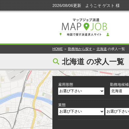
HOME
＞
勤務地から探す
＞
北海道
の求人一覧
[
北海道 の求人一覧
雇用形態
勤務地候補
業態