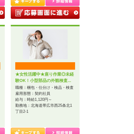
★女性活躍中★座り作業◎未経
験OK！小型部品の外観検査...
職種：梱包・仕分け・検品・検査
雇用形態：契約社員
給与：時給1,120円～
勤務地：北海道帯広市西25条北1
丁目2-1