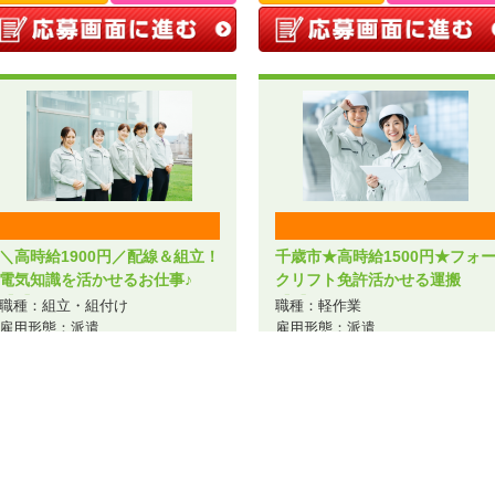
＼高時給1900円／配線＆組立！
千歳市★高時給1500円★フォ
電気知識を活かせるお仕事♪
クリフト免許活かせる運搬
【1】／A44-006135
【1】／A44-006168
職種：組立・組付け
職種：軽作業
雇用形態：派遣
雇用形態：派遣
給与：時給1,900円～
給与：時給1,500円～
勤務地：北海道札幌市西区発寒十
勤務地：北海道千歳市
七条