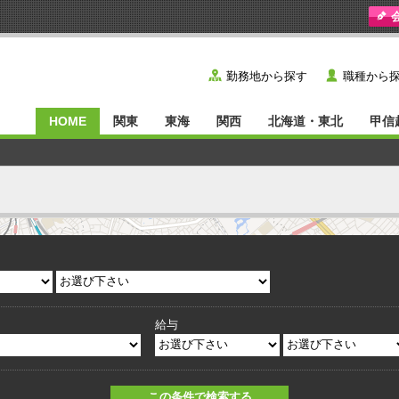
y
˙
勤務地から探す
職種から
HOME
関東
東海
関西
北海道・東北
甲信
給与