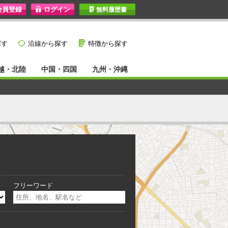
I
無料履歴書
}
G
探す
沿線から探す
特徴から探す
越・北陸
中国・四国
九州・沖縄
フリーワード