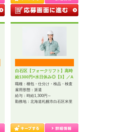
白石区【フォークリフト】高時
給1300円×水日休み◎【3】／A
44-001486r2
職種：梱包・仕分け・検品・検査
雇用形態：派遣
給与：時給1,300円～
勤務地：北海道札幌市白石区米里