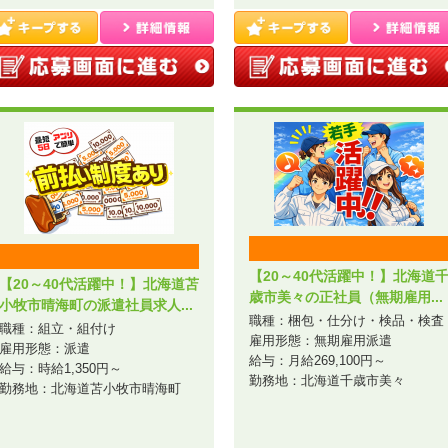
【20～40代活躍中！】北海道
【20～40代活躍中！】北海道苫
歳市美々の正社員（無期雇用...
小牧市晴海町の派遣社員求人...
職種：梱包・仕分け・検品・検査
職種：組立・組付け
雇用形態：無期雇用派遣
雇用形態：派遣
給与：月給269,100円～
給与：時給1,350円～
勤務地：北海道千歳市美々
勤務地：北海道苫小牧市晴海町