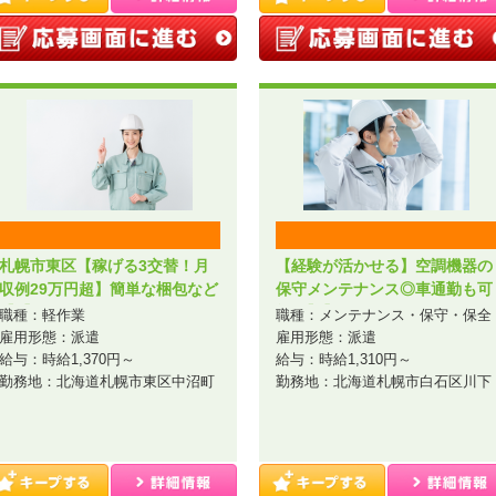
札幌市東区【稼げる3交替！月
【経験が活かせる】空調機器の
収例29万円超】簡単な梱包など
保守メンテナンス◎車通勤も可
【1】／A44-004484
能♪【1】／A44-005250
職種：軽作業
職種：メンテナンス・保守・保全
雇用形態：派遣
雇用形態：派遣
給与：時給1,370円～
給与：時給1,310円～
勤務地：北海道札幌市東区中沼町
勤務地：北海道札幌市白石区川下