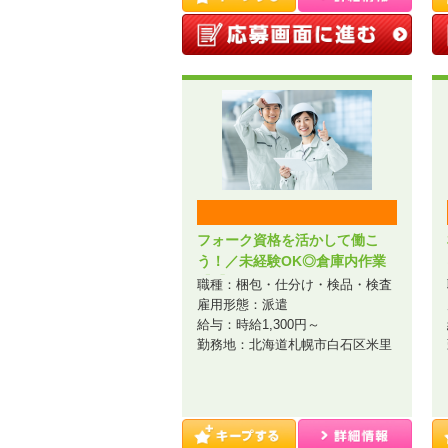
フォーク資格を活かして働こ
う！／未経験OK◎倉庫内作業
【1】／A44-001486
職種：梱包・仕分け・検品・検査
雇用形態：派遣
給与：時給1,300円～
勤務地：北海道札幌市白石区米里