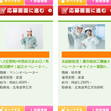
＼2交替制×年間休日多め◎／男
未経験歓迎！農作物加工機械オ
性活躍中！組立オペレーター...
ペレーター★マイカー通勤O...
職種：マシンオペレーター
職種：軽作業
雇用形態：派遣
雇用形態：派遣
給与：時給1,450円～
給与：時給1,230円～
勤務地：北海道帯広市
勤務地：北海道帯広市別府町