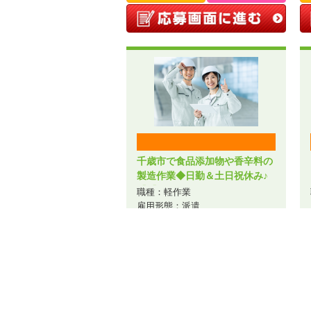
千歳市で食品添加物や香辛料の
製造作業◆日勤＆土日祝休み♪
【1】／A44-006167
職種：軽作業
雇用形態：派遣
給与：時給1,300円～
勤務地：北海道千歳市