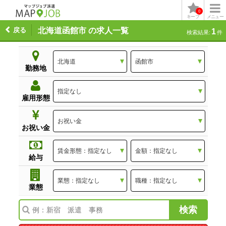
0
キープ
メニュー
戻る
北海道函館市 の求人一覧
1
検索結果:
件
勤務地
雇用形態
お祝い金
給与
業態