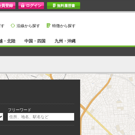
I
無料履歴書
}
G
探す
沿線から探す
特徴から探す
越・北陸
中国・四国
九州・沖縄
フリーワード