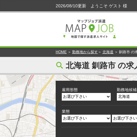
HOME
＞
勤務地から探す
＞
北海道
＞ 釧路市 の
[
北海道 釧路市 の求
雇用形態
勤務地候補
業態