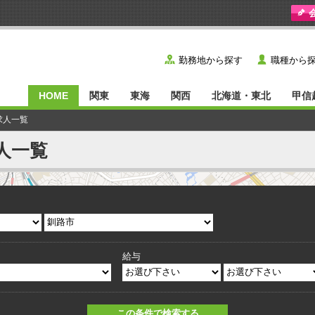
y
˙
勤務地から探す
職種から
HOME
関東
東海
関西
北海道・東北
甲信
求人一覧
人一覧
給与