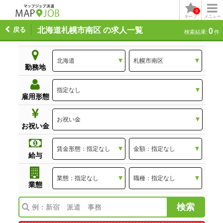
0
キープ
メニュー
戻る
北海道札幌市南区 の求人一覧
0
検索結果:
件
勤務地
雇用形態
お祝い金
給与
業態