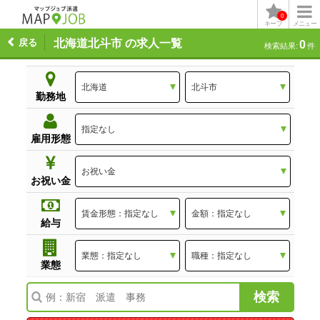
0
キープ
メニュー
戻る
北海道北斗市 の求人一覧
0
検索結果:
件
勤務地
雇用形態
お祝い金
給与
業態