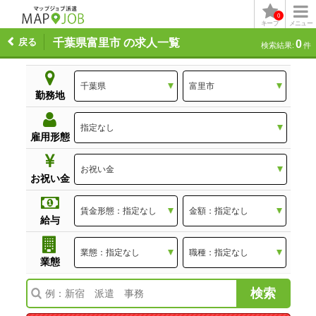
0
キープ
メニュー
戻る
千葉県富里市 の求人一覧
0
検索結果:
件
勤務地
雇用形態
お祝い金
給与
業態