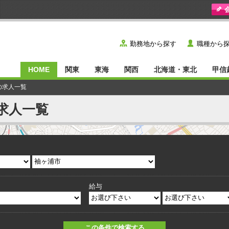
y
˙
勤務地から探す
職種から
HOME
関東
東海
関西
北海道・東北
甲信
の求人一覧
求人一覧
給与