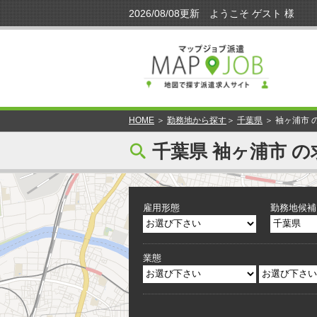
HOME
＞
勤務地から探す
＞
千葉県
＞ 袖ヶ浦市 
[
千葉県 袖ヶ浦市 の
雇用形態
勤務地候補
業態