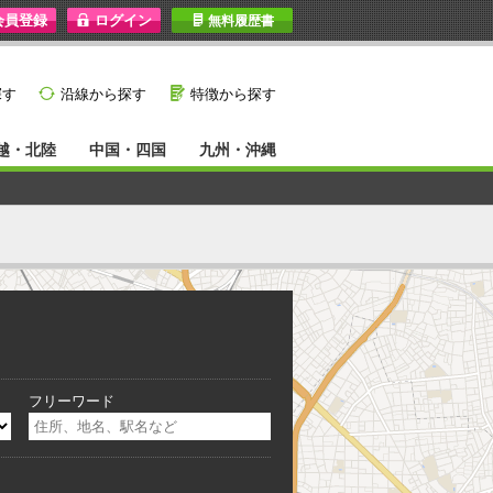
I
無料履歴書
}
G
探す
沿線から探す
特徴から探す
越・北陸
中国・四国
九州・沖縄
フリーワード