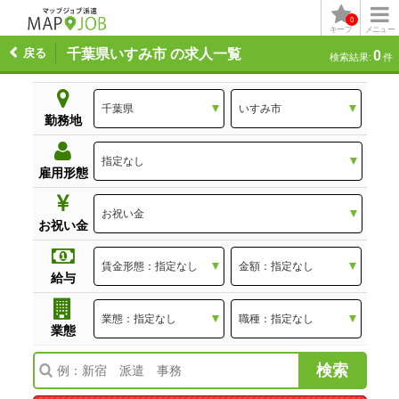
0
キープ
メニュー
戻る
千葉県いすみ市 の求人一覧
0
検索結果:
件
勤務地
雇用形態
お祝い金
給与
業態