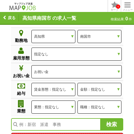
0
キープ
メニュー
戻る
高知県南国市 の求人一覧
0
検索結果:
件
勤務地
雇用形態
お祝い金
給与
業態