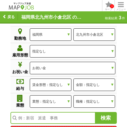
0
キープ
メニュー
戻る
福岡県北九州市小倉北区 の求人一覧
3
検索結果:
件
勤務地
雇用形態
お祝い金
給与
業態