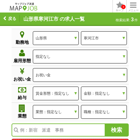
0
キープ
メニュー
戻る
山形県寒河江市 の求人一覧
3
検索結果:
件
勤務地
雇用形態
お祝い金
給与
業態