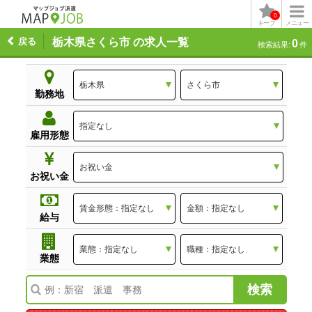
0
キープ
メニュー
戻る
栃木県さくら市 の求人一覧
0
検索結果:
件
勤務地
雇用形態
お祝い金
給与
業態