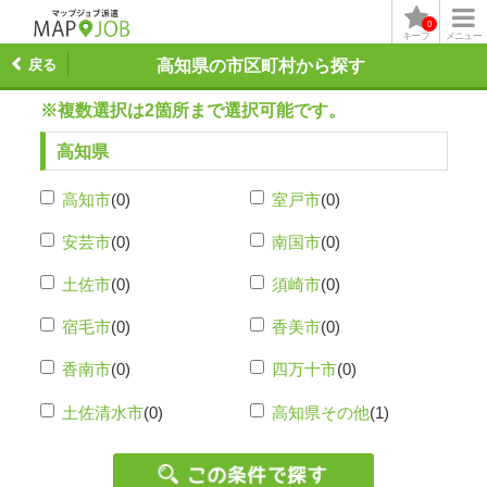
0
キープ
メニュー
戻る
高知県の市区町村から探す
※複数選択は2箇所まで選択可能です。
高知県
高知市
(0)
室戸市
(0)
安芸市
(0)
南国市
(0)
土佐市
(0)
須崎市
(0)
宿毛市
(0)
香美市
(0)
香南市
(0)
四万十市
(0)
土佐清水市
(0)
高知県その他
(1)