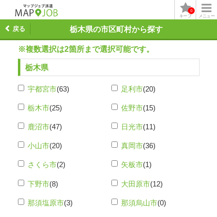
0
キープ
メニュー
戻る
栃木県の市区町村から探す
※複数選択は2箇所まで選択可能です。
栃木県
宇都宮市
(63)
足利市
(20)
栃木市
(25)
佐野市
(15)
鹿沼市
(47)
日光市
(11)
小山市
(20)
真岡市
(36)
さくら市
(2)
矢板市
(1)
下野市
(8)
大田原市
(12)
那須塩原市
(3)
那須烏山市
(0)