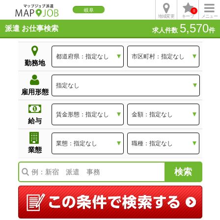
岐阜
0
地域変更
キープ
メニュー
5,570
派遣 お仕事検索
求人件数
件
勤務地
雇用形態
給与
業態