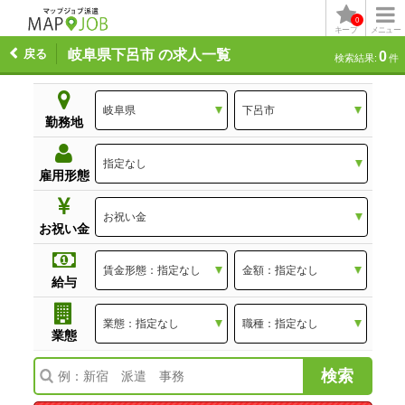
0
キープ
メニュー
戻る
岐阜県下呂市 の求人一覧
0
検索結果:
件
勤務地
雇用形態
お祝い金
給与
業態