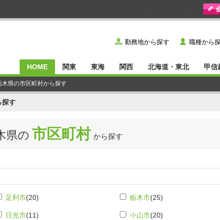
y
˙
勤務地から探す
職種から
HOME
関東
東海
関西
北海道・東北
甲信
 栃木県の市区町村から探す
ら探す
市区町村
木県の
から探す
足利市
(20)
栃木市
(25)
日光市
(11)
小山市
(20)