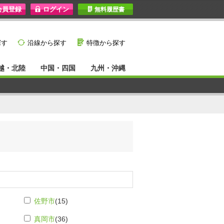
I
無料履歴書
}
G
探す
沿線から探す
特徴から探す
越・北陸
中国・四国
九州・沖縄
佐野市
(15)
真岡市
(36)