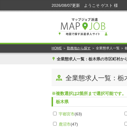
HOME
＞
勤務地から探す
＞ 全業態求人一覧 ＞
x
全業態求人一覧：栃木県の市区町村か
y
全業態求人一覧：栃
※複数選択は2箇所まで選択可能です。
栃木県
宇都宮市
(63)
鹿沼市
(47)