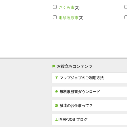
さくら市
(2)
那須塩原市
(3)
(
お役立ちコンテンツ
x
マップジョブのご利用方法
í
無料履歴書ダウンロード
‰
派遣のお仕事って？
E
MAPJOB ブログ